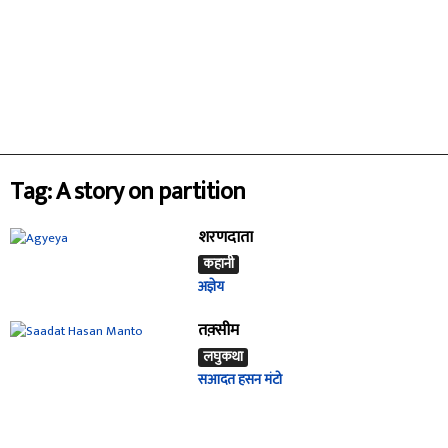
Tag: A story on partition
शरणदाता
कहानी
अज्ञेय
तक़्सीम
लघुकथा
सआदत हसन मंटो