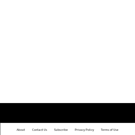
About
Contact Us
Subscribe
Privacy Policy
Terms of Use