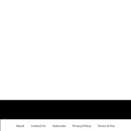
About
Contact Us
Subscribe
Privacy Policy
Terms of Use