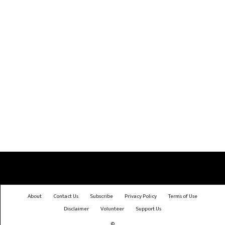
About
Contact Us
Subscribe
Privacy Policy
Terms of Use
Disclaimer
Volunteer
Support Us
©