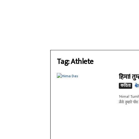
Tag: Athlete
हिमा! तुम्
कविता
श्व
'Hima! Tumha
जैसे तुम्हारे पा