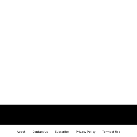
About
Contact Us
Subscribe
Privacy Policy
Terms of Use