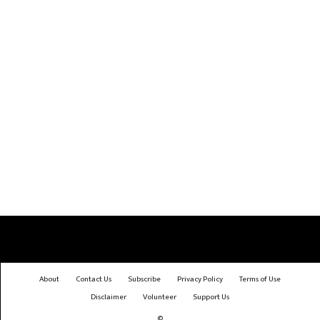
About
Contact Us
Subscribe
Privacy Policy
Terms of Use
Disclaimer
Volunteer
Support Us
©