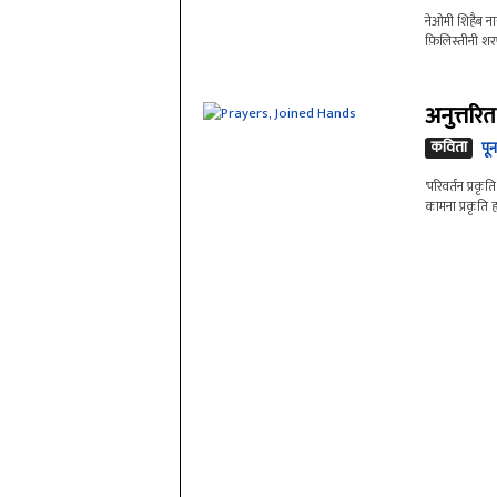
नेओमी शिहैब न
फ़िलिस्तीनी शरण
अनुत्तरित 
कविता
पून
'परिवर्तन प्रकृत
कामना प्रकृति 