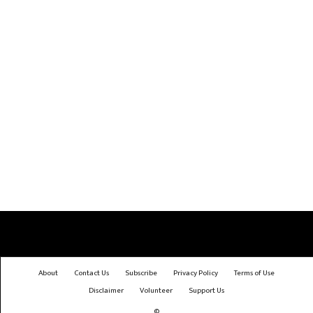
About
Contact Us
Subscribe
Privacy Policy
Terms of Use
Disclaimer
Volunteer
Support Us
©