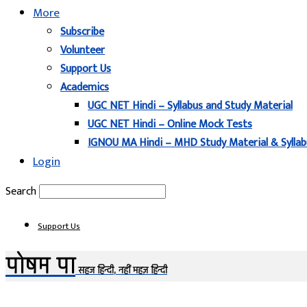
More
Subscribe
Volunteer
Support Us
Academics
UGC NET Hindi – Syllabus and Study Material
UGC NET Hindi – Online Mock Tests
IGNOU MA Hindi – MHD Study Material & Syllab
Login
Search
Support Us
पोषम पा
सहज हिन्दी, नहीं महज़ हिन्दी