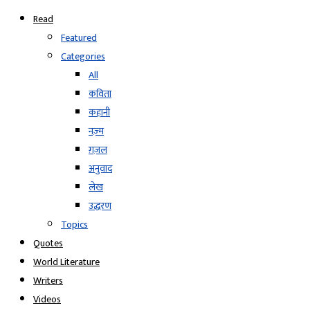
Read
Featured
Categories
All
कविता
कहानी
नज़्म
ग़ज़ल
अनुवाद
लेख
उद्धरण
Topics
Quotes
World Literature
Writers
Videos