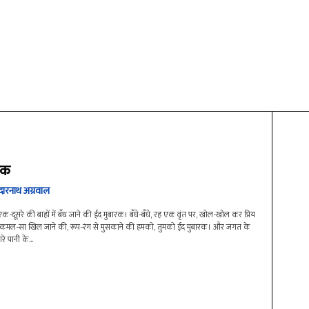
रक
दारनाथ अग्रवाल
-दूसरे की बाहों में बँध जाने की ईद मुबारक। बँधे-बँधे, रह एक वृंत पर, खोल-खोल कर प्रिय
-कमल-सा खिल जाने की, रूप-रंग से मुसकाने की हमको, तुमको ईद मुबारक। और जगत के
 पानी के...