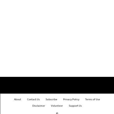
About
Contact Us
Subscribe
Privacy Policy
Terms of Use
Disclaimer
Volunteer
Support Us
©