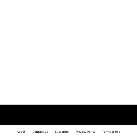
About
Contact Us
Subscribe
Privacy Policy
Terms of Use