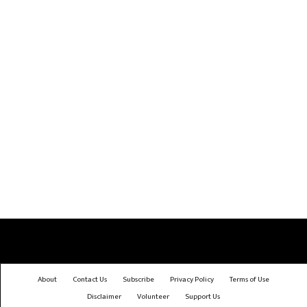
About
Contact Us
Subscribe
Privacy Policy
Terms of Use
Disclaimer
Volunteer
Support Us