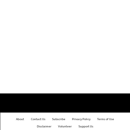
About
Contact Us
Subscribe
Privacy Policy
Terms of Use
Disclaimer
Volunteer
Support Us