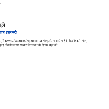
.
ज़ें
दत हसन मंटो
सुनें: https://youtu.be/2qla8S8T0dI भोलू और गामा दो भाई थे, बेहद मेहनती। भोलू
ुबह धौंकनी सर पर रखकर निकलता और दिनभर शहर की...