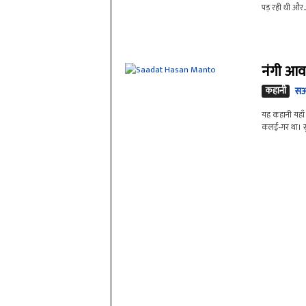
पड़ रही थी और..
नंगी आवा
कहानी
सआ
यह कहानी यहाँ 
कलई-गर था। स