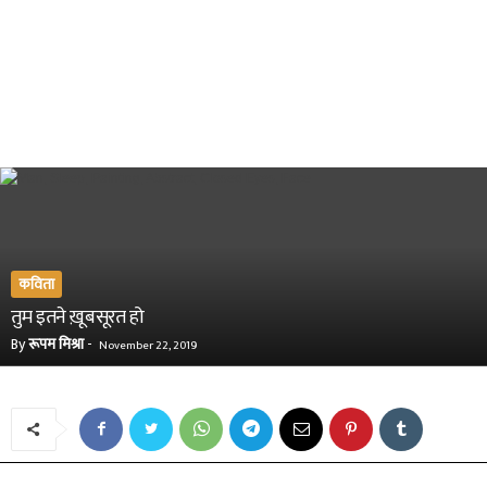
कविता
तुम इतने ख़ूबसूरत हो
By
रूपम मिश्रा
-
November 22, 2019