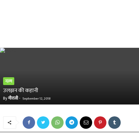
नज़्म
उलझन की कहानी
By
मीराजी
-
September 12, 2018