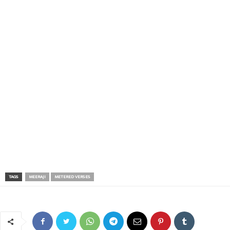
TAGS
MEERAJI
METERED VERSES