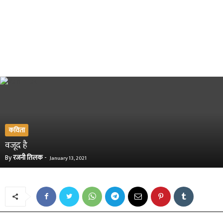
कविता
वजूद है
By
रजनी तिलक
-
January 13, 2021