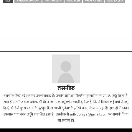
TAGS
A MEMOIR ON FORT
FORT BASSEIN
VASAI FORT
VASAI KA KILA
VASAI KA QILA
तसनीफ़
तसनीफ़ हिन्दी-उर्दू शायर व उपन्यासकार हैं। उन्होंने जामिआ मिल्लिया इस्लामिया से एम. ए. (उर्दू) किया है।
साथ ही तसनीफ़ एक ब्लॉगर भी हैं। उनका एक उर्दू ब्लॉग 'अदबी दुनिया' है, जिसमें पिछले कई वर्षों से उर्दू-
हिन्दी ऑडियो बुक्स पर उनके यूट्यूब चैनल 'अदबी दुनिया' के ज़रिये काम किया जा रहा है। हाल ही में उनका
उपन्यास 'नया नगर' उर्दू में प्रकाशित हुआ है। तसनीफ़ से
adbiduniya@gmail.com
पर सम्पर्क किया
जा सकता है।