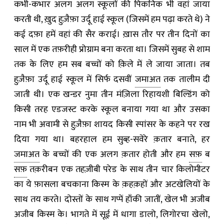
कभी-कभार अलग अलग स्कूलों की पिकनिक भी वहां जाया
करती थी
,
ख़ुद हुज़ैफ़ा उर्दू हाई स्कूल (जिसमें हम पढ़ा करते थे) ने
कई दफ़ा हमें वहां की सैर कराई। ख़ास तौर पर तीन दिनों का
साल में एक तफ़रीही प्रोग्राम बना करता था। जिसमें सुबह से शाम
तक के लिए हम सब बच्चों को क़िले में ले जाया जाता। तब
हुज़ैफ़ा उर्दू हाई स्कूल में सिर्फ दसवीं
जमाअत
तक तालीम दी
जाती थी। एक खन्डर नुमा तीन मंज़िला रिहायशी बिल्डिंग को
किसी तरह एडजस्ट करके स्कूल बनाया गया था और उसका
नाम भी अवामी से हुज़ैफ़ा शायद किसी स्पांसर के कहने पर रख
दिया गया था। बहरहाल हम सुब्ह-सवेरे क़तार बनाते
,
हर
जमाअत
के बच्चों की एक अलग क़तार होती और हम
सफ़
ब
सफ़
तक़रीबन एक तहज़ीबी परेड के साथ तीन चार किलोमीटर
का ये फ़ासला बचकाना किस्म के क़हक़हों और अटखेलियों के
साथ तय करते। दोस्तों के साथ गप्पें हाँकी जातीं
,
खेल भी अजीब
अजीब किस्म के। भागते में सूई में धागा डालो
,
लिगोरचा खेलो
,