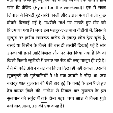
बर्तानिया के मशहूर म्यूज़िक बैंड कोल्ड प्ले का एक गाना है हिम
फ़ॉर दि वीकेंड (
Hymn for the weekend)
। इस में सब्ज़
लिबास से लिपटी हुई गहरी काली और उदास पत्थरों वाली कुछ
दीवारें दिखाई गई हैं
,
पथरीले फ़र्श पर नाचते हुए मोर को
फ़िल्माया गया है। मगर इस मशहूर-ए-ज़माना वीडीयो में, जिसको
यूट्यूब पर क़रीब छयासठ करोड़ से ज़्यादा लोग देख चुके हैं
,
वसई या बिसीन के क़िले की बस दो तस्वीरें दिखाई गई हैं और
उनको भी इतने आर्टिफिशल तौर पर पेश किया गया है कि वो
किसी फ़िल्मी स्टूडियो में बनाए गए सेट की तरह मालूम हो रही हैं।
वैसे भी कोई अंग्रेज़ वसई का क़िला दिखा ही नहीं सकता
,
उसकी
ख़ूबसूरती को पुर्तगालियों ने भी एक ज़माने में रौंदा था
,
जब
बहादुर शाह गुजरात की ऐसी हार हुई कि वसई के इस फैले हुए
देव-क़ामत क़िले की आग़ोश से निकल कर गुजरात के इस
सुलतान को समुंद्र में
ग़र्क़
होना पड़ा। मगर आज ये क़िला मुझे
क्यों याद आया
,
उस की एक वजह है।