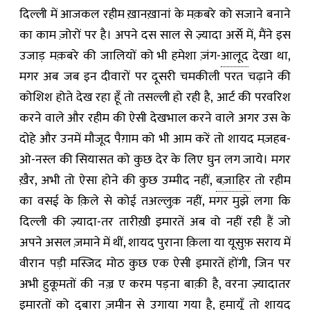
दिल्ली में आजकल रहीम ख़ानख़ानां के मक़बरे को सजाने बनाने
का काम ज़ोरों पर है। अपने दस साल से ज़्यादा अर्से में
,
मैंने इस
उजाड़ मक़बरे की जालियों को भी हमेशा ज़ंग-
आलूद
देखा था
,
मगर अब जब इन दीवारों पर दूसरी चमकीली परत चढ़ाने की
कोशिश होते देख रहा हूँ तो तसल्ली हो रही है
,
आर्ट की परवरिश
करने वाले और रहीम की ऐसी देखभाल करने वाले अगर उस के
दोहे और उनमें मौजूद पैग़ाम को भी आम करें तो शायद मज़हब-
ओ-नस्ल की सियासत को कुछ देर के लिए घुन लग जाये। मगर
ख़ैर
,
अभी तो ऐसा होने की कुछ उम्मीद नहीं
,
बज़ाहिर
तो रहीम
का वसई के क़िले से कोई तअल्लुक़ नहीं
,
मगर मुझे लगा कि
दिल्ली की ज़्यादा-तर तारीख़ी इमारतें अब वो नहीं रही हैं जो
अपने असल ज़माने में थीं
,
शायद पुराना क़िला या यूसुफ़ सराय में
वीरान पड़ी मस्जिद मोठ कुछ एक ऐसी इमारतें होंगी
,
जिन पर
अभी हुकूमतों की नज़्र ए करम पड़ना बाक़ी है
,
वरना ज़्यादातर
इमारतों को दुबारा ज़मीन से उगाया गया है
,
हुमायूँ तो शायद