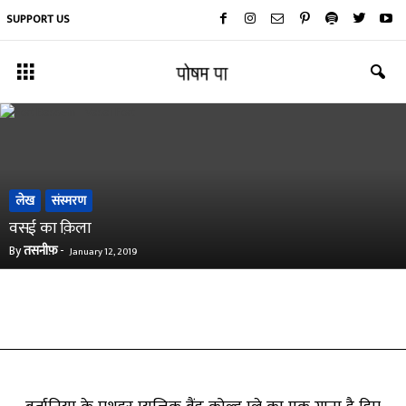
SUPPORT US
लेख
संस्मरण
वसई का क़िला
By
तसनीफ़
-
January 12, 2019