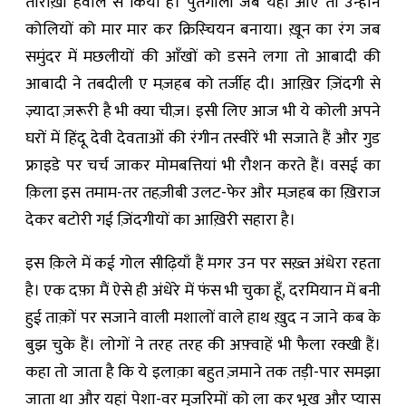
तारीख़ी हवाले से किया है। पुर्तगाली जब यहां आए तो उन्होंने
कोलियों को मार मार कर क्रिस्चियन बनाया। ख़ून का रंग जब
समुंदर में मछलीयों की आँखों को डसने लगा तो आबादी की
आबादी ने तबदीली ए मज़हब को तर्जीह दी। आख़िर ज़िंदगी से
ज़्यादा ज़रूरी है भी क्या चीज़। इसी लिए आज भी ये कोली अपने
घरों में हिंदू देवी देवताओं की रंगीन तस्वीरें भी सजाते हैं और गुड
फ्राइडे पर चर्च जाकर मोमबत्तियां भी रौशन करते हैं। वसई का
क़िला इस तमाम-तर तहज़ीबी उलट-फेर और मज़हब का ख़िराज
देकर बटोरी गई ज़िंदगीयों का आख़िरी सहारा है।
इस क़िले में कई गोल सीढ़ियाँ हैं मगर उन पर सख़्त अंधेरा रहता
है।
एक दफ़ा मैं ऐसे ही अंधेरे में फंस भी चुका हूँ
,
दरमियान में बनी
हुई ताक़ों पर सजाने वाली मशालों वाले हाथ ख़ुद न जाने कब के
बुझ चुके हैं। लोगों ने तरह तरह की अफ़्वाहें भी फैला रक्खी हैं।
कहा तो जाता है कि ये इलाक़ा बहुत ज़माने तक तड़ी-पार समझा
जाता था और यहां पेशा-वर मुजरिमों को ला कर भूख और प्यास