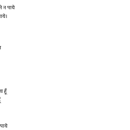
े न पाये
जाये।
ा
 हूँ
ँ
पाये