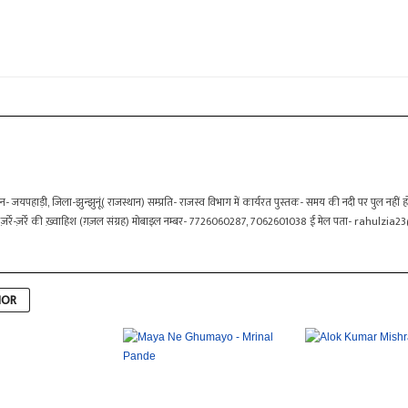
 जयपहाड़ी, जिला-झुन्झुनूं( राजस्थान) सम्प्रति- राजस्व विभाग में कार्यरत पुस्तक- समय की नदी पर पुल नहीं होता (
ह) ज़र्रे-ज़र्रे की ख़्वाहिश (ग़ज़ल संग्रह) मोबाइल नम्बर- 7726060287, 7062601038 ई मेल पता-
rahulzia2
HOR