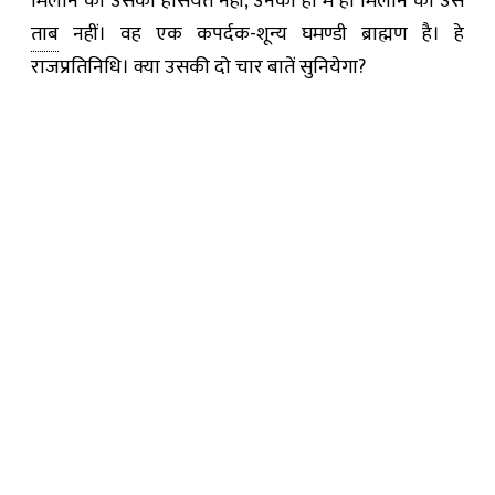
मिलाने की उसकी हैसियत नहीं, उनकी हां में हां मिलाने की उसे
ताब
नहीं। वह एक कपर्दक-शून्य घमण्डी ब्राह्मण है। हे
राजप्रतिनिधि। क्या उसकी दो चार बातें सुनियेगा?