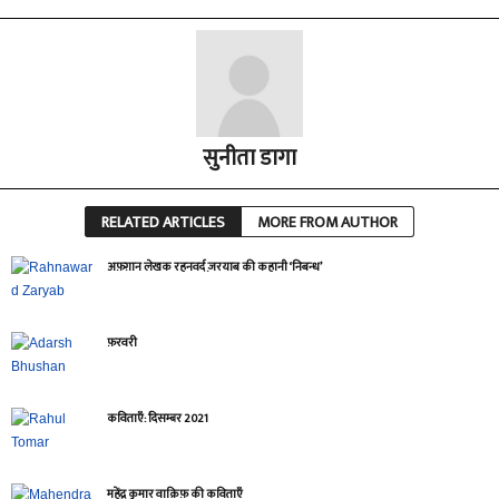
सुनीता डागा
RELATED ARTICLES
MORE FROM AUTHOR
अफ़ग़ान लेखक रहनवर्द ज़रयाब की कहानी ‘निबन्ध’
फ़रवरी
कविताएँ: दिसम्बर 2021
महेंद्र कुमार वाक़िफ़ की कविताएँ