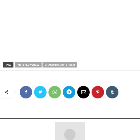
TAGS
METERED VERSES
SHAMBHUNATH SHESH