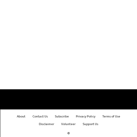
About
Contact Us
Subscribe
Privacy Policy
Terms of Use
Disclaimer
Volunteer
Support Us
©