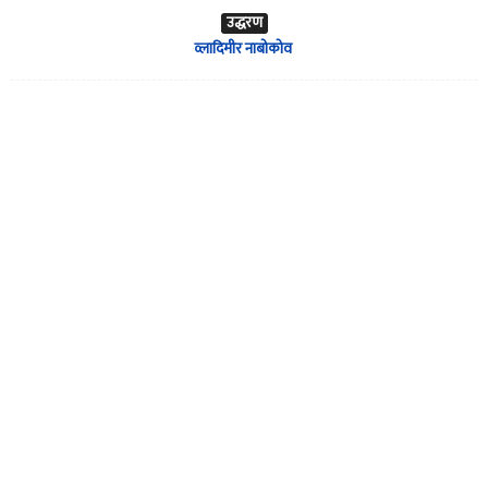
उद्धरण
व्लादिमीर नाबोकोव