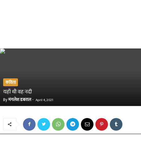
कविता
यहाँ थी वह नदी
By
मंगलेश डबराल
-
April 4, 2021