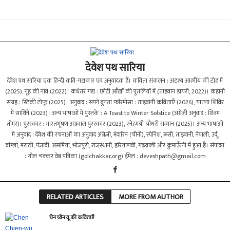
देवेश पथ सारिया
देवेश पथ सारिया एक हिन्दी कवि-गद्यकार एवं अनुवादक हैं। कविता संकलन : अदृश्य आत्मीय की टोह में
(2025), नूह की नाव (2022)।‌ कथेतर गद्य : छोटी आँखों की पुतलियों में (ताइवान डायरी, 2022)। कहानी
संग्रह : स्टिंकी टोफू (2025)। अनुवाद : सपने बुनता फाॅरमोसा : ताइवानी कविताएँ (2026), यातना शिविर
में साथिनें (2023)। अन्य भाषाओं में पुस्तकें : A Toast to Winter Solstice (अंग्रेज़ी अनुवाद : शिवम
तोमर)। पुरस्कार : भारतभूषण अग्रवाल पुरस्कार (2023), स्नेहमयी चौधरी सम्मान (2025)। अन्य भाषाओं
मे अनुवाद : देवेश की रचनाओं का अनुवाद अंग्रेज़ी, मंदारिन‌ (चीनी), स्पेनिश, रूसी, ताइवानी, नेपाली, उर्दू,
बांग्ला, मराठी, पंजाबी, असमिया, भोजपुरी, राजस्थानी, हरियाणवी, गढ़वाली और कुमाऊँनी में हुआ है। संपादन
: गोल चक्कर वेब पत्रिका (golchakkar.org) ईमेल :
deveshpath@gmail.com
RELATED ARTICLES
MORE FROM AUTHOR
चेन च्येन वू की कविताएँ