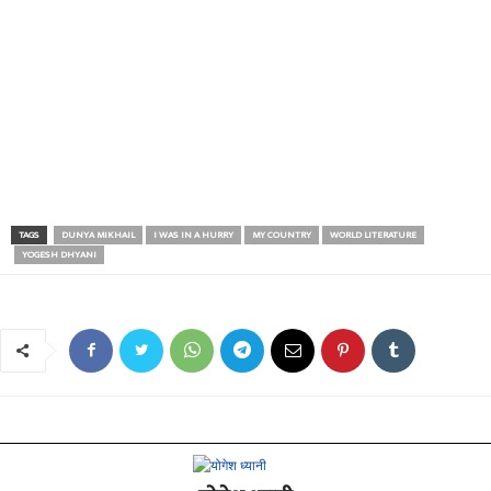
TAGS
DUNYA MIKHAIL
I WAS IN A HURRY
MY COUNTRY
WORLD LITERATURE
YOGESH DHYANI