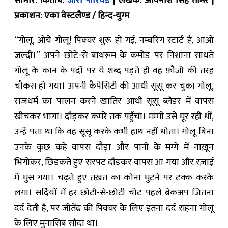
साभार: किताब:
जीरो पीरियड
| लेखक: अविनाश सिंह तोमर |
प्रकाशन: एका वेस्टलैण्ड / हिन्द-युग्म
“गोलू, ओये गोलू! पिक्चर शुरू हो गई, नम्बरिंग स्टार्ट है, आओ
जल्दी।” अपने छोटे-से बाथरूम के कमोड पर निशाना साधते
गोलू के कान के पर्दों पर ये शब्द पड़ते ही वह फ़ौजी की तरह
चौकस हो गया। अपनी कैपेसिटी की आधी सूसू कर चुका गोलू,
राजधर्म का पालन करने ख़ातिर आधी सूसू ब्लैडर में वापस
खींचकर भागा। दौड़कर कमरे तक पहुँचा। मम्मी उसे घूर रही थीं,
उन्हें पता था कि वह सूसू करके कभी हाथ नहीं धोता। गोलू बिना
उनके कुछ कहे वापस दौड़ा और पानी के मग्गे में नाख़ून
भिगोकर, छिड़कते हुए सरपट दौड़कर वापस आ गया और रज़ाई
में घुस गया। चढ़ते हुए तख़त का कोना घुटने पर टक्क करके
लगा। सर्दियों में हर छोटी-से-छोटी चोट पहले ब्रेकअप जितना
दर्द देती है, पर जीतेंद्र की पिक्चर के लिए इतना दर्द सहना गोलू
के लिए मुनासिब सौदा था।