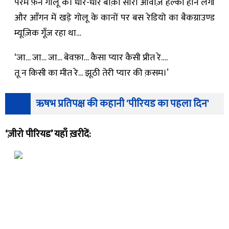
परम फ़ैन गोलू के। धीरे-धीरे बाक़ी सारी आवाज़ें हल्की होने लगीं
और आँगन में खड़े गोलू के कानों पर बस रेडियो का बैकग्राउण्ड
म्यूज़िक गूँज रहा था…
‘जा… जा… जा… बेवफ़ा… कैसा प्यार कैसी प्रीत रे….
तू न किसी का मीत रे… झूठी तेरी प्यार की क़सम।’
ऋषभ प्रतिपक्ष की कहानी 'पीरियड का पहला दिन'
‘ज़ीरो पीरियड’ यहाँ ख़रीदें: