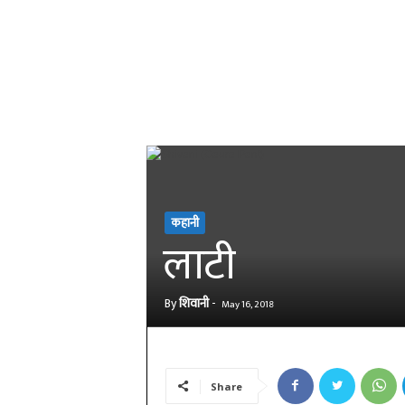
कहानी
लाटी
By
शिवानी
-
May 16, 2018
Share