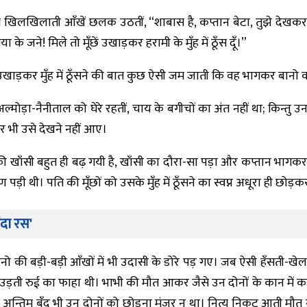
से खिलखिलाती आँखें छलक उठतीं, “शाबास है, कप्तान बेटा, तुझे देखकर 
ा के जने! मिले तो मूँछें उखाड़कर हरामी के मुँह में ठूँस दूँ।”
ँछें उखाड़कर मुँह में ठूँसने की बात कुछ ऐसी जम जाती कि वह भागकर बानो
्मोड़ा-नैनीताल को घेरे रहतीं, चाय के बगीचों का अंत नहीं था; किन्तु उनके
ार भी उसे देखने नहीं आए।
ी खाँसी बहुत ही बढ़ गयी है, खाँसी का दौरा-सा पड़ा और कप्तान भागकर द
राण पड़ी थी। पति की मूँछों को उसके मुँह में ठूँसने का स्वप्न अधूरा ही छो
ंदा रस'
ो की बड़ी-बड़ी आँखों में भी उदासी के डोरे पड़ गए। जब ऐसी हँसती-ख
ा में उड़ती रुई का फाहा थी। भाभी की मौत आकर जैसे उन दोनों के कान में 
 अन्तिम बूँद भी उन दोनों को छोड़ना मंजूर न था। नित्य निकट आती मौत 