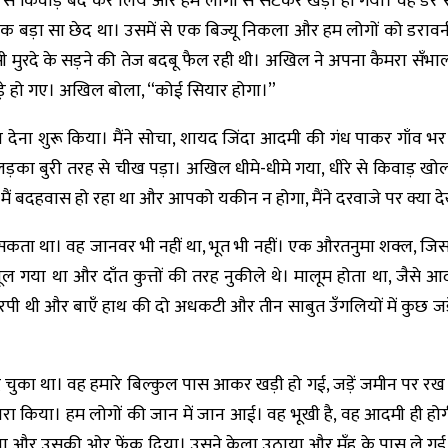
से किवाड़ बंद कर लिये और हम लोगों से सटकर खड़ा हो गया। वह डर से क
ं एक बड़ा सा छेद था। उसमें से एक बिज्यू निकला और हम लोगों को डर
सी मुरदे के सड़ने की तेज बदबू फैल रही थी। अखिल ने अपना कैमरा सँभाल
 खड़े हो गए। अखिल बोला, “कोई सियार होगा।”
 देना शुरू किया। मैंने सोचा, शायद जिंदा आदमी की गंध पाकर गाँव भर 
का बुरी तरह से चीख पड़ा। अखिल धीमे-धीमे गया, धीरे से किवाड़ ख
ैं बदहवास हो रहा था और आपको यकीन न होगा, मैंने दरवाजे पर क्या द
जा सकता था। वह जानवर भी नहीं था, भूत भी नहीं। एक औरतनुमा शक्
ल गया था और दाँत कुत्तों की तरह नुकीले थे। मालूम होता था, जैसे 
ुरपी थी और बाएँ हाथ की दो अधकटी और तीन साबुत उँगलियों में कुछ जड़
 चुका था। वह हमारे बिल्कुल पास आकर खड़ी हो गई, जड़ें जमीन पर रख
ारा किया। हम लोगों की जान में जान आई। वह भूखी है, वह आदमी ही हो
ला और उसकी ओर फेंक दिया। उसने केला उठाया और मुँह के पास ले गई