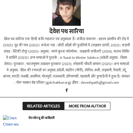
देवेश पथ सारिया
देवेश पथ सारिया एक हिन्दी कवि-गद्यकार एवं अनुवादक हैं। कविता संकलन : अदृश्य आत्मीय की टोह में
(2025), नूह की नाव (2022)।‌ कथेतर गद्य : छोटी आँखों की पुतलियों में (ताइवान डायरी, 2022)। कहानी
संग्रह : स्टिंकी टोफू (2025)। अनुवाद : सपने बुनता फाॅरमोसा : ताइवानी कविताएँ (2026), यातना शिविर
में साथिनें (2023)। अन्य भाषाओं में पुस्तकें : A Toast to Winter Solstice (अंग्रेज़ी अनुवाद : शिवम
तोमर)। पुरस्कार : भारतभूषण अग्रवाल पुरस्कार (2023), स्नेहमयी चौधरी सम्मान (2025)। अन्य भाषाओं
मे अनुवाद : देवेश की रचनाओं का अनुवाद अंग्रेज़ी, मंदारिन‌ (चीनी), स्पेनिश, रूसी, ताइवानी, नेपाली, उर्दू,
बांग्ला, मराठी, पंजाबी, असमिया, भोजपुरी, राजस्थानी, हरियाणवी, गढ़वाली और कुमाऊँनी में हुआ है। संपादन
: गोल चक्कर वेब पत्रिका (golchakkar.org) ईमेल :
deveshpath@gmail.com
RELATED ARTICLES
MORE FROM AUTHOR
चेन च्येन वू की कविताएँ