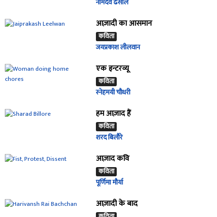
नामदेव ढसाल
आज़ादी का आसमान
कविता
जयप्रकाश लीलवान
एक इन्टरव्यू
कविता
स्नेहमयी चौधरी
हम आज़ाद हैं
कविता
शरद बिलौरे
आज़ाद कवि
कविता
पूर्णिमा मौर्या
आज़ादी के बाद
कविता