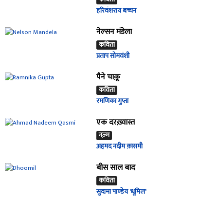
हरिवंशराय बच्चन
नेल्सन मंडेला
कविता
प्रताप सोमवंशी
पैने चाक़ू
कविता
रमणिका गुप्ता
एक दरख़्वास्त
नज़्म
अहमद नदीम क़ासमी
बीस साल बाद
कविता
सुदामा पाण्डेय 'धूमिल'