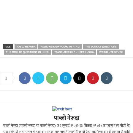
TAGS
PABLO NERUDA
PABLO NERUDA POEMS IN HINDI
THE BOOK OF QUESTIONS
THE BOOK OF QUESTIONS IN HINDI
TRANSLATED BY PUNEET KUSUM
WORLD LITERATURE
पाब्लो नेरूदा
पाब्लो नेरूदा (पाबलो नरूडा या पाब्लो नेरुदा) (१२ जुलाई १९०४-२३ सितंबर १९७३) का जन्म मध्य चीली के
एक छोटे-से शहर पराल में हुआ था। उनका मूल नाम नेफ्ताली रिकार्दो रेइस बासोल्ता था। वे स्वभाव से कवि