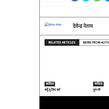
देवेन्द्र नेताम
RELATED ARTICLES
MORE FROM AUT
कविता
कविता
क्यूँ तू ज़िद करे
तुम भी