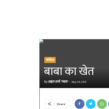
कविता
बाबा का खेत
By
अक्षत शर्मा 'व्यास'
-
May 29, 2019
Share