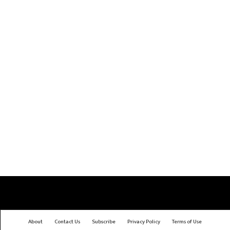
About
Contact Us
Subscribe
Privacy Policy
Terms of Use