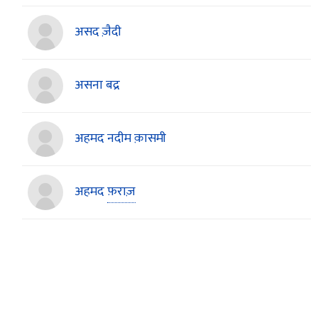
असद ज़ैदी
असना बद्र
अहमद नदीम क़ासमी
अहमद
फ़राज़