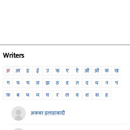
Writers
अ
आ
इ
ई
उ
ऋ
ए
ऐ
ऑ
ओ
क
ख
ग
घ
च
ज
झ
ठ
ड
त
द
ध
न
प
फ़
ब
भ
म
य
र
ल
व
श
स
ह
अकबर इलाहाबादी