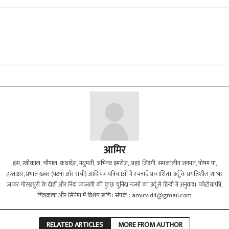
आमिर
हंस, स्त्रीकाल, चौपाल, कथादेश, मधुमती, अभिनव इमरोज़, अहा! ज़िंदगी, समकालीन जनमत, पोषम पा,
हस्ताक्षर, प्रभात ख़बर (पटना और रांची) आदि पत्र-पत्रिकाओं में रचनाएँ प्रकाशित। उर्दू के प्रगतिशील शा'यर
ज़फ़र गोरखपुरी के दोहों और निदा फ़ाज़ली की कुछ चुनिंदा नज़्मों का उर्दू से हिन्दी में अनुवाद। फोटोग्राफी,
चित्रकला और सिनेमा में विशेष रूचि। संपर्क :
amirvid4@gmail.com
RELATED ARTICLES
MORE FROM AUTHOR