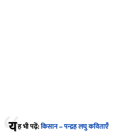
य
ह भी पढ़ें:
किसान – पन्द्रह लघु कविताएँ