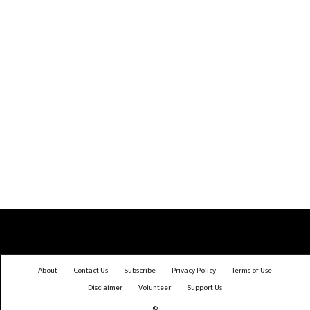
About
Contact Us
Subscribe
Privacy Policy
Terms of Use
Disclaimer
Volunteer
Support Us
©