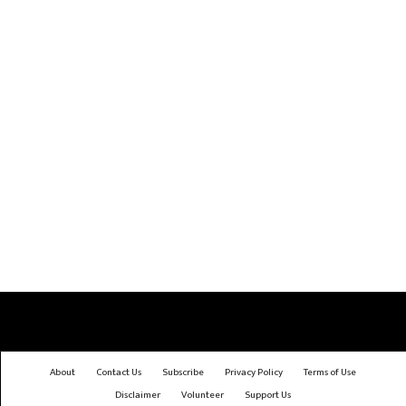
About
Contact Us
Subscribe
Privacy Policy
Terms of Use
Disclaimer
Volunteer
Support Us