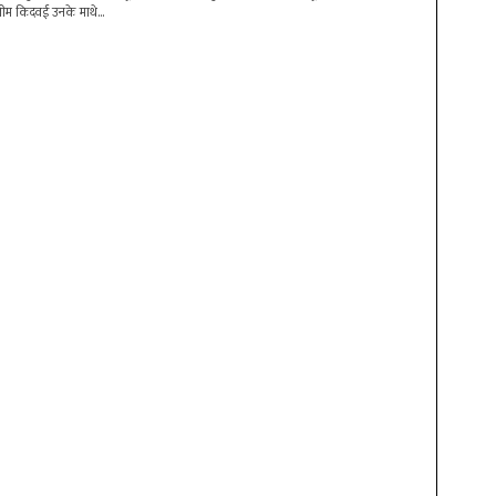
ीम किदवई उनके माथे...