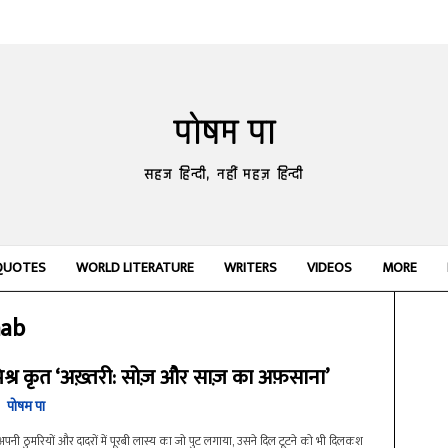
पोषम पा
सहज हिन्दी, नहीं महज़ हिन्दी
QUOTES
WORLD LITERATURE
WRITERS
VIDEOS
MORE
aab
 मिश्र कृत ‘अख़्तरी: सोज़ और साज़ का अफ़साना’
पोषम पा
 अपनी ठुमरियों और दादरों में पूरबी लास्य का जो पुट लगाया, उसने दिल टूटने को भी दिलकश