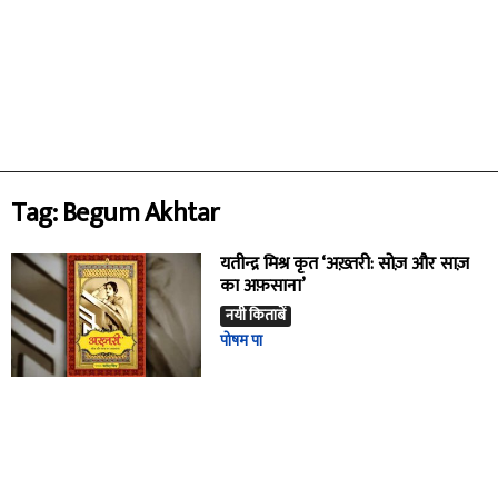
Tag: Begum Akhtar
यतीन्द्र मिश्र कृत ‘अख़्तरी: सोज़ और साज़
का अफ़साना’
नयी किताबें
पोषम पा