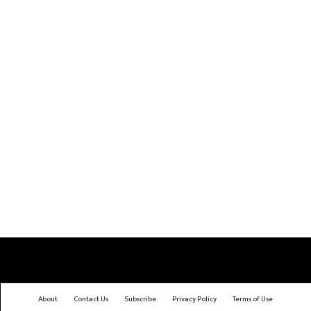
About
Contact Us
Subscribe
Privacy Policy
Terms of Use