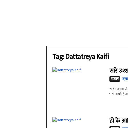
Tag: Dattatreya Kaifi
सारे उश्श
ग़ज़ल
दत्त
सारे उश्शाक़ से
भरम अच्छे हैं को
हो के आ