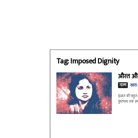
Tag: Imposed Dignity
औरत औ
नज़्म
सारा 
इज़्ज़त की बहुत-स
फ़ुटपाथ तक हमारा