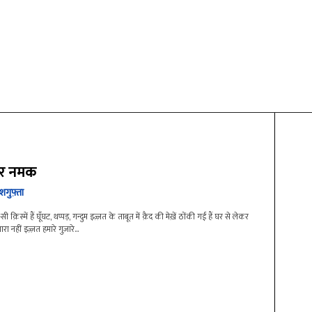
र नमक
शगुफ़्ता
ी क़िस्में हैं घूँघट, थप्पड़, गन्दुम इज़्ज़त के ताबूत में क़ैद की मेख़ें ठोंकी गई हैं घर से लेकर
 नहीं इज़्ज़त हमारे गुज़ारे...