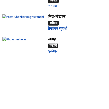
कविता
राग रंजन
मिल-बाँटकर
कविता
प्रेमशंकर रघुवंशी
लड़ाई
कहानी
भुवनेश्वर