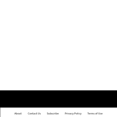
About
Contact Us
Subscribe
Privacy Policy
Terms of Use