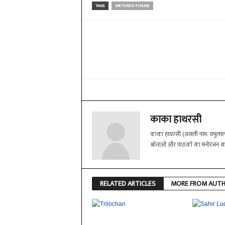
TAGS
METERED POEMS
Share
काका हाथरसी
काका हाथरसी (असली नाम: प्रभुलाल
श्रोताओं और पाठकों का मनोरंजन कर 
RELATED ARTICLES
MORE FROM AUT