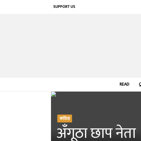
SUPPORT US
READ
कविता
अँगूठा छाप नेता